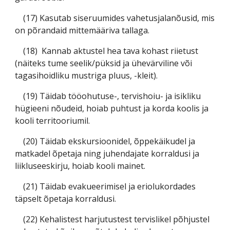
(17) Kasutab siseruumides vahetusjalanõusid, mis
on põrandaid mittemääriva tallaga.
(18) Kannab aktustel hea tava kohast riietust
(näiteks tume seelik/püksid ja ühevärviline või
tagasihoidliku mustriga pluus, -kleit).
(19) Täidab tööohutuse-, tervishoiu- ja isikliku
hügieeni nõudeid, hoiab puhtust ja korda koolis ja
kooli territooriumil.
(20) Täidab ekskursioonidel, õppekäikudel ja
matkadel õpetaja ning juhendajate korraldusi ja
liikluseeskirju, hoiab kooli mainet.
(21) Täidab evakueerimisel ja eriolukordades
täpselt õpetaja korraldusi.
(22) Kehalistest harjutustest tervislikel põhjustel