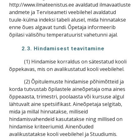
http://www.ilmateenistus.ee avaldatud ilmavaatluste
andmete ja Terviseameti veebilehel avaldatud
tuule-külma indeksi tabeli alusel, mida hinnatakse
enne õues algavat tundi. Õpetaja informeerib
õpilasi välisõhu temperatuurist vahetunni ajal.
2.3. Hindamisest teavitamine
(1) Hindamise korraldus on sätestatud kooli
õppekavas, mis on avalikustatud kooli veebilehel.
(2) Õpitulemuste hindamise põhimõtteid ja
korda tutvustab õpilastele aineõpetaja oma aines
õppeaasta, trimestri, poolaasta või kursuse algul
lähtuvalt aine spetsiifikast. Aineõpetaja selgitab,
mida ja millal hinnatakse, milliseid
hindamisvahendeid kasutatakse ning millised on
hindamise kriteeriumid. Ainenõuded
avalikustatakse kooli veebilehel ja Stuudiumis.