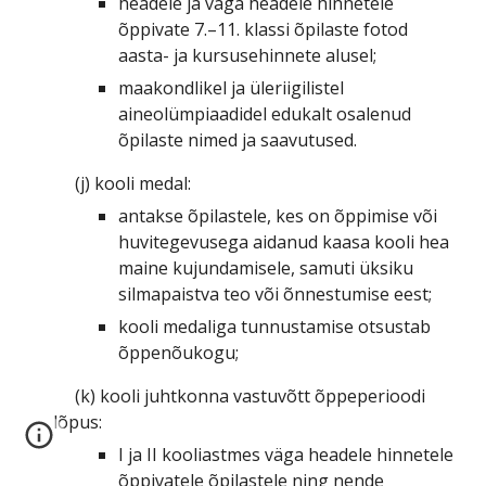
headele ja väga headele hinnetele
õppivate 7.–11. klassi õpilaste fotod
aasta- ja kursusehinnete alusel;
maakondlikel ja üleriigilistel
aineolümpiaadidel edukalt osalenud
õpilaste nimed ja saavutused.
(j) kooli medal:
antakse õpilastele, kes on õppimise või
huvitegevusega aidanud kaasa kooli hea
maine kujundamisele, samuti üksiku
silmapaistva teo või õnnestumise eest;
kooli medaliga tunnustamise otsustab
õppenõukogu;
(k) kooli juhtkonna vastuvõtt õppeperioodi
lõpus:
I ja II kooliastmes väga headele hinnetele
õppivatele õpilastele ning nende