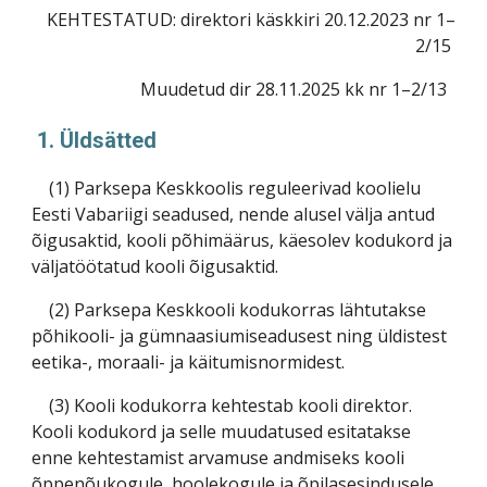
KEHTESTATUD: direktori käskkiri 20.12.2023 nr 1–
2/15
Muudetud dir 28.11.2025 kk nr 1–2/13
1. Üldsätted
(1) Parksepa Keskkoolis reguleerivad koolielu
Eesti Vabariigi seadused, nende alusel välja antud
õigusaktid, kooli põhimäärus, käesolev kodukord ja
väljatöötatud kooli õigusaktid.
(2) Parksepa Keskkooli kodukorras lähtutakse
põhikooli- ja gümnaasiumiseadusest ning üldistest
eetika-, moraali- ja käitumisnormidest.
(3) Kooli kodukorra kehtestab kooli direktor.
Kooli kodukord ja selle muudatused esitatakse
enne kehtestamist arvamuse andmiseks kooli
õppenõukogule, hoolekogule ja õpilasesindusele.