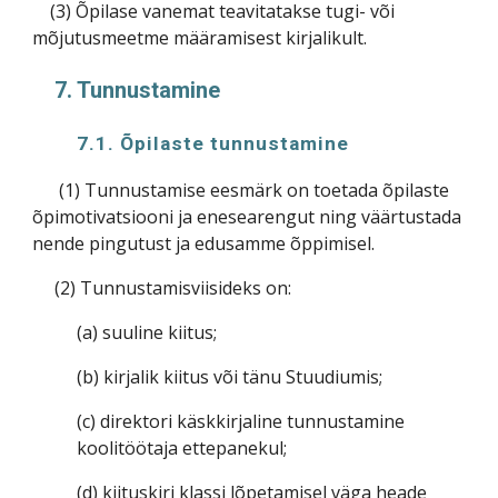
(3) Õpilase vanemat teavitatakse tugi- või
mõjutusmeetme määramisest kirjalikult.
7. Tunnustamine
7.1. Õpilaste tunnustamine
(1) Tunnustamise eesmärk on toetada õpilaste
õpimotivatsiooni ja enesearengut ning väärtustada
nende pingutust ja edusamme õppimisel.
(2) Tunnustamisviisideks on:
(a) suuline kiitus;
(b) kirjalik kiitus või tänu Stuudiumis;
(c) direktori käskkirjaline tunnustamine
koolitöötaja ettepanekul;
(d) kiituskiri klassi lõpetamisel väga heade