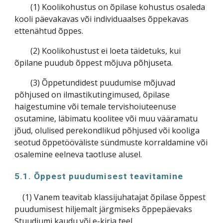
(1) Koolikohustus on õpilase kohustus osaleda
kooli päevakavas või individuaalses õppekavas
ettenähtud õppes.
(2) Koolikohustust ei loeta täidetuks, kui
õpilane puudub õppest mõjuva põhjuseta.
(3) Õppetundidest puudumise mõjuvad
põhjused on ilmastikutingimused, õpilase
haigestumine või temale tervishoiuteenuse
osutamine, läbimatu koolitee või muu vääramatu
jõud, olulised perekondlikud põhjused või kooliga
seotud õppetööväliste sündmuste korraldamine või
osalemine eelneva taotluse alusel.
5.1. Õppest puudumisest teavitamine
(1) Vanem teavitab klassijuhatajat õpilase õppest
puudumisest hiljemalt järgmiseks õppepäevaks
Stuudiumi kaudu või e-kirja teel.