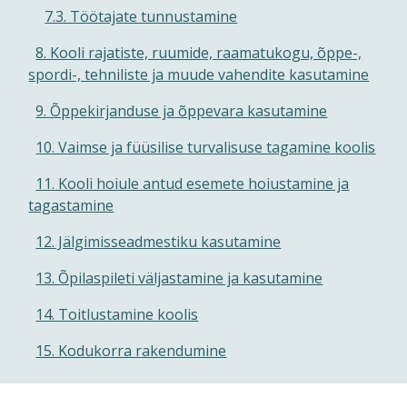
7.3. Töötajate tunnustamine
8. Kooli rajatiste, ruumide, raamatukogu, õppe-,
spordi-, tehniliste ja muude vahendite kasutamine
9. Õppekirjanduse ja õppevara kasutamine
10. Vaimse ja füüsilise turvalisuse tagamine koolis
11. Kooli hoiule antud esemete hoiustamine ja
tagastamine
12. Jälgimisseadmestiku kasutamine
13. Õpilaspileti väljastamine ja kasutamine
14. Toitlustamine koolis
15. Kodukorra rakendumine