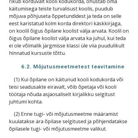
rikub korduvalt kooli kodukorda, ohustab oma
käitumisega teiste turvalisust koolis, puudub
mõjuva põhjuseta õppetundidest ja teda on selle
eest karistatud kolm korda direktori käskkirjaga,
on koolil õigus õpilane koolist välja arvata. Koolil on
õigus õpilane koolist välja arvata ka juhul, kui teda
ei ole võimalik järgmisse klassi üle viia puudulikult
hinnatud kursuste tõttu.
6.2. Mõjutusmeetmetest teavitamine
(1) Kui õpilane on käitunud kooli kodukorda või
teisi seadusakte eiravalt, võib õpetaja või kooli
töötaja nõuda asjaosaliselt kirjalikku selgitust
juhtumi kohta.
(2) Enne tugi- või mõjutusmeetme määramist
kuulatakse ära õpilase selgitused ja põhjendatakse
õpilasele tugi- või mõjutusmeetme valikut.