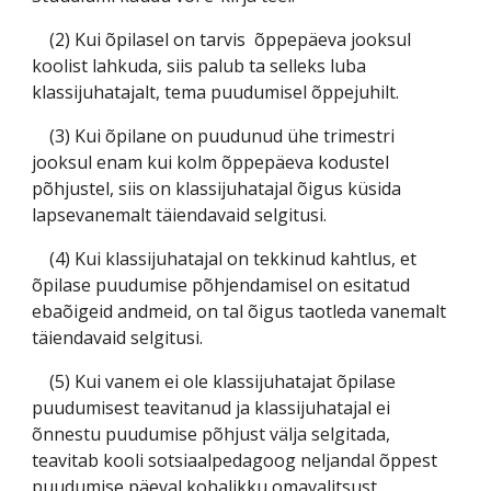
(2) Kui õpilasel on tarvis õppepäeva jooksul
koolist lahkuda, siis palub ta selleks luba
klassijuhatajalt, tema puudumisel õppejuhilt.
(3) Kui õpilane on puudunud ühe trimestri
jooksul enam kui kolm õppepäeva kodustel
põhjustel, siis on klassijuhatajal õigus küsida
lapsevanemalt täiendavaid selgitusi.
(4) Kui klassijuhatajal on tekkinud kahtlus, et
õpilase puudumise põhjendamisel on esitatud
ebaõigeid andmeid, on tal õigus taotleda vanemalt
täiendavaid selgitusi.
(5) Kui vanem ei ole klassijuhatajat õpilase
puudumisest teavitanud ja klassijuhatajal ei
õnnestu puudumise põhjust välja selgitada,
teavitab kooli sotsiaalpedagoog neljandal õppest
puudumise päeval kohalikku omavalitsust.