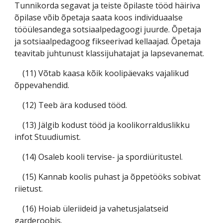
Tunnikorda segavat ja teiste õpilaste tööd häiriva
õpilase võib õpetaja saata koos individuaalse
tööülesandega sotsiaalpedagoogi juurde. Õpetaja
ja sotsiaalpedagoog fikseerivad kellaajad. Õpetaja
teavitab juhtunust klassijuhatajat ja lapsevanemat.
(11) Võtab kaasa kõik koolipäevaks vajalikud
õppevahendid.
(12) Teeb ära kodused tööd.
(13) Jälgib kodust tööd ja koolikorralduslikku
infot Stuudiumist.
(14) Osaleb kooli tervise- ja spordiüritustel.
(15) Kannab koolis puhast ja õppetööks sobivat
riietust.
(16) Hoiab üleriideid ja vahetusjalatseid
garderoobis.