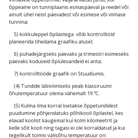
õppeaine on tunniplaanis esmaspäeval ja reedel või
ainult ühel neist päevadest või esimese või viimase
tunnina;
5) kokkuleppel õpilastega võib kontrolltöid
planeerida tihedama graafiku alusel;
6) pühadejärgseks päevaks ja trimestri esimeseks
päevaks koduseid õpiülesandeid ei anta;
7) kontrolltööde graafik on Stuudiumis.
(4) Tundide läbiviimiseks peab klassiruumi
õhutemperatuur olema vähemalt 19 ºC.
(5) Külma ilma korral loetakse õppetundidest
puudumine põhjendatuks põhikooli õpilastel, kes
elavad koolist kaugemal kui kolm kilomeetrit ja
kelle sõit kooli ning tagasi ei ole korraldatud ja kui
tegelikult toimiv välisõhu temperatuur on: