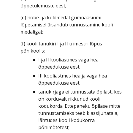
õppetulemuste eest;
(e) hõbe- ja kuldmedal gümnaasiumi
lõpetamisel (lisandub tunnustamine kooli
medaliga);
(f) kooli tänukiri I ja II trimestri lõpus
põhikoolis:
I ja II kooliastmes väga hea
õppeedukuse eest;
III kooliastmes hea ja väga hea
õppeedukuse eest;
tänukirjaga ei tunnustata õpilast, kes
on korduvalt rikkunud kooli
kodukorda. Ettepaneku õpilase mitte
tunnustamiseks teeb klassijuhataja,
lähtudes kooli kodukorra
põhimõtetest;