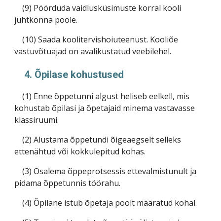
(9) Pöörduda vaidlusküsimuste korral kooli
juhtkonna poole.
(10) Saada koolitervishoiuteenust. Kooliõe
vastuvõtuajad on avalikustatud veebilehel.
4. Õpilase kohustused
(1) Enne õppetunni algust heliseb eelkell, mis
kohustab õpilasi ja õpetajaid minema vastavasse
klassiruumi.
(2) Alustama õppetundi õigeaegselt selleks
ettenähtud või kokkulepitud kohas.
(3) Osalema õppeprotsessis ettevalmistunult ja
pidama õppetunnis töörahu.
(4) Õpilane istub õpetaja poolt määratud kohal.