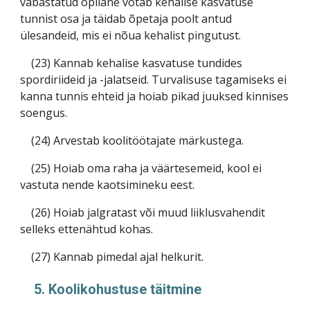
vabastatud õpilane võtab kehalise kasvatuse
tunnist osa ja täidab õpetaja poolt antud
ülesandeid, mis ei nõua kehalist pingutust.
(23) Kannab kehalise kasvatuse tundides
spordiriideid ja -jalatseid. Turvalisuse tagamiseks ei
kanna tunnis ehteid ja hoiab pikad juuksed kinnises
soengus.
(24) Arvestab koolitöötajate märkustega.
(25) Hoiab oma raha ja väärtesemeid, kool ei
vastuta nende kaotsimineku eest.
(26) Hoiab jalgratast või muud liiklusvahendit
selleks ettenähtud kohas.
(27) Kannab pimedal ajal helkurit.
5. Koolikohustuse täitmine