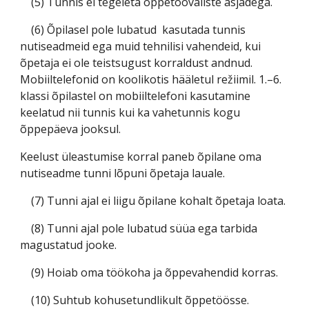
(5) Tunnis ei tegeleta õppetööväliste asjadega.
(6) Õpilasel pole lubatud kasutada tunnis
nutiseadmeid ega muid tehnilisi vahendeid, kui
õpetaja ei ole teistsugust korraldust andnud.
Mobiiltelefonid on koolikotis hääletul režiimil. 1.–6.
klassi õpilastel on mobiiltelefoni kasutamine
keelatud nii tunnis kui ka vahetunnis kogu
õppepäeva jooksul.
Keelust üleastumise korral paneb õpilane oma
nutiseadme tunni lõpuni õpetaja lauale.
(7) Tunni ajal ei liigu õpilane kohalt õpetaja loata.
(8) Tunni ajal pole lubatud süüa ega tarbida
magustatud jooke.
(9) Hoiab oma töökoha ja õppevahendid korras.
(10) Suhtub kohusetundlikult õppetöösse.