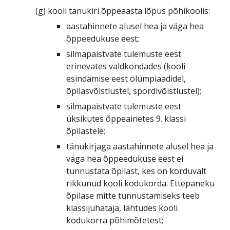
(g) kooli tänukiri õppeaasta lõpus põhikoolis:
aastahinnete alusel hea ja väga hea
õppeedukuse eest;
silmapaistvate tulemuste eest
erinevates valdkondades (kooli
esindamise eest olümpiaadidel,
õpilasvõistlustel, spordivõistlustel);
silmapaistvate tulemuste eest
üksikutes õppeainetes 9. klassi
õpilastele;
tänukirjaga aastahinnete alusel hea ja
väga hea õppeedukuse eest ei
tunnustata õpilast, kes on korduvalt
rikkunud kooli kodukorda. Ettepaneku
õpilase mitte tunnustamiseks teeb
klassijuhataja, lähtudes kooli
kodukorra põhimõtetest;