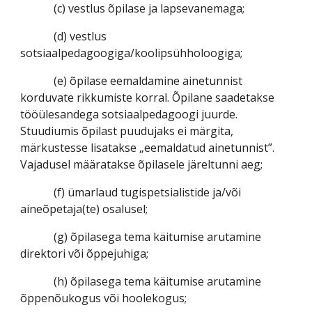
(c) vestlus õpilase ja lapsevanemaga;
(d) vestlus
sotsiaalpedagoogiga/koolipsühholoogiga;
(e) õpilase eemaldamine ainetunnist
korduvate rikkumiste korral. Õpilane saadetakse
tööülesandega sotsiaalpedagoogi juurde.
Stuudiumis õpilast puudujaks ei märgita,
märkustesse lisatakse „eemaldatud ainetunnist”.
Vajadusel määratakse õpilasele järeltunni aeg;
(f) ümarlaud tugispetsialistide ja/või
aineõpetaja(te) osalusel;
(g) õpilasega tema käitumise arutamine
direktori või õppejuhiga;
(h) õpilasega tema käitumise arutamine
õppenõukogus või hoolekogus;