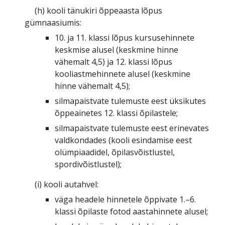
(h) kooli tänukiri õppeaasta lõpus
gümnaasiumis:
10. ja 11. klassi lõpus kursusehinnete
keskmise alusel (keskmine hinne
vähemalt 4,5) ja 12. klassi lõpus
kooliastmehinnete alusel (keskmine
hinne vähemalt 4,5);
silmapaistvate tulemuste eest üksikutes
õppeainetes 12. klassi õpilastele;
silmapaistvate tulemuste eest erinevates
valdkondades (kooli esindamise eest
olümpiaadidel, õpilasvõistlustel,
spordivõistlustel);
(i) kooli autahvel:
väga headele hinnetele õppivate 1.–6.
klassi õpilaste fotod aastahinnete alusel;