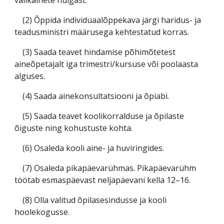
valikainete hulgast.
(2) Õppida individuaalõppekava järgi haridus- ja
teadusministri määrusega kehtestatud korras.
(3) Saada teavet hindamise põhimõtetest
aineõpetajalt iga trimestri/kursuse või poolaasta
alguses.
(4) Saada ainekonsultatsiooni ja õpiabi.
(5) Saada teavet koolikorralduse ja õpilaste
õiguste ning kohustuste kohta.
(6) Osaleda kooli aine- ja huviringides.
(7) Osaleda pikapäevarühmas. Pikapäevarühm
töötab esmaspäevast neljapäevani kella 12–16.
(8) Olla valitud õpilasesindusse ja kooli
hoolekogusse.