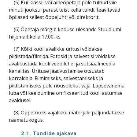
(5) Kui klassi- või aineõpetaja pole tulnud viie
minuti jooksul pärast teist kella tundi, teavitavad
õpilased sellest õppejuhti või direktorit.
(6) Õpetaja märgib koduse ülesande Stuudiumi
hiljemalt kella 17.00-ks.
(7) Kõiki kooli avalikke üritusi võidakse
pildistada/filmida. Fotosid ja salvestisi võidakse
avalikustada kooli veebilehel ja sotsiaalmeedia
kanalites. Ürituse jäädvustamise otsustab
korraldaja. Filmimiseks, salvestamiseks ja
pildistamiseks pole nõusolekut vaja. Lapsevanema
luba või keeldumine on fikseeritud kooli astumise
avaldusel.
(8) Õppetööks vajalikke materjale paljundatakse
raamatukogus.
2.1. Tundide ajakava