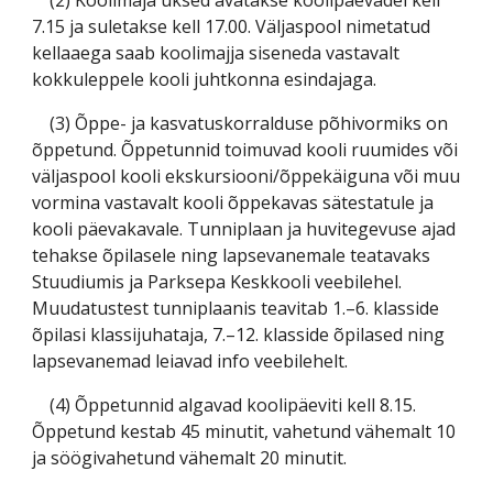
(2) Koolimaja uksed avatakse koolipäevadel kell
7.15 ja suletakse kell 17.00. Väljaspool nimetatud
kellaaega saab koolimajja siseneda vastavalt
kokkuleppele kooli juhtkonna esindajaga.
(3) Õppe- ja kasvatuskorralduse põhivormiks on
õppetund. Õppetunnid toimuvad kooli ruumides või
väljaspool kooli ekskursiooni/õppekäiguna või muu
vormina vastavalt kooli õppekavas sätestatule ja
kooli päevakavale. Tunniplaan ja huvitegevuse ajad
tehakse õpilasele ning lapsevanemale teatavaks
Stuudiumis ja Parksepa Keskkooli veebilehel.
Muudatustest tunniplaanis teavitab 1.–6. klasside
õpilasi klassijuhataja, 7.–12. klasside õpilased ning
lapsevanemad leiavad info veebilehelt.
(4) Õppetunnid algavad koolipäeviti kell 8.15.
Õppetund kestab 45 minutit, vahetund vähemalt 10
ja söögivahetund vähemalt 20 minutit.