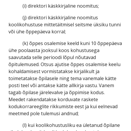
(i) direktori käskkirjaline noomitus;
(j) direktori käskkirjaline noomitus
koolikohustuse mittetäitmisel seitsme üksiku tunni
või ühe õppepäeva korral;
(k) õppes osalemise keeld kuni 10 õppepäeva
ühe poolaasta jooksul koos kohustusega
saavutada selle perioodi lõpul nõutavad
õpitulemused. Otsus ajutise õppes osalemise keelu
kohaldamisest vormistatakse kirjalikult ja
toimetatakse õpilasele ning tema vanemale kätte
posti teel või antakse kätte allkirja vastu. Vanem
tagab õpilase järelevalve ja õppimise kodus.
Meedet rakendatakse korduvate raskete
kodukorrareeglite rikkumiste eest ja kui eelnevad
meetmed pole tulemusi andnud;
(l) kui koolikohustusliku ea ületanud õpilane