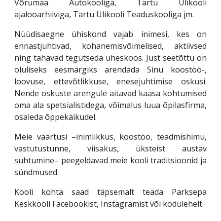
Võrumaa Autokooliga, Tartu Ülikooli
ajalooarhiiviga, Tartu Ülikooli Teaduskooliga jm.
Nüüdisaegne ühiskond vajab inimesi, kes on
ennastjuhtivad, kohanemisvõimelised, aktiivsed
ning tahavad tegutseda üheskoos. Just seetõttu on
oluliseks eesmärgiks arendada Sinu koostöö-,
loovuse, ettevõtlikkuse, enesejuhtimise oskusi.
Nende oskuste arengule aitavad kaasa kohtumised
oma ala spetsialistidega, võimalus luua õpilasfirma,
osaleda õppekäikudel.
Meie väärtusi –inimlikkus, koostöö, teadmishimu,
vastutustunne, viisakus, üksteist austav
suhtumine– peegeldavad meie kooli traditsioonid ja
sündmused.
Kooli kohta saad täpsemalt teada Parksepa
Keskkooli Facebookist, Instagramist või kodulehelt.