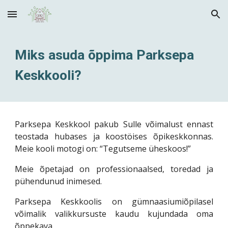
Skip to main content
Skip to navigation
Miks asuda õppima Parksepa
Keskkooli?
Parksepa Keskkool pakub Sulle võimalust ennast
teostada hubases ja koostöises õpikeskkonnas.
Meie kooli motogi on: “Tegutseme üheskoos!”
Meie õpetajad on professionaalsed, toredad ja
pühendunud inimesed.
Parksepa Keskkoolis on gümnaasiumiõpilasel
võimalik valikkursuste kaudu kujundada oma
õppekava.