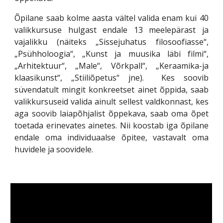
Õpilane saab kolme aasta vältel valida enam kui 40
valikkursuse hulgast endale 13 meelepärast ja
vajalikku (näiteks „Sissejuhatus filosoofiasse“,
„Psühholoogia“, „Kunst ja muusika läbi filmi“,
„Arhitektuur“, „Male“, Võrkpall“, „Keraamika-ja
klaasikunst“, „Stiiliõpetus“ jne). Kes soovib
süvendatult mingit konkreetset ainet õppida, saab
valikkursuseid valida ainult sellest valdkonnast, kes
aga soovib laiapõhjalist õppekava, saab oma õpet
toetada erinevates ainetes. Nii koostab iga õpilane
endale oma individuaalse õpitee, vastavalt oma
huvidele ja soovidele.