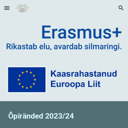
Skip to main content
Skip to navigation
Õpiränded 202
3
/2
4