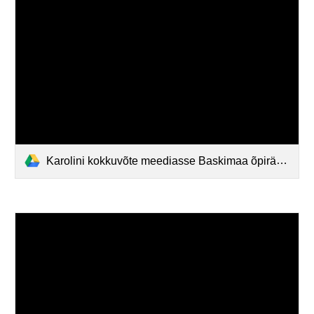
Karolini kokkuvõte meediasse Baskimaa õpiränne.pdf