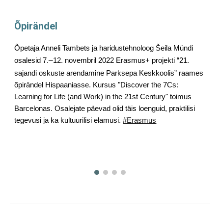
Õpirändel
Õpetaja Anneli Tambets ja haridustehnoloog Šeila Mündi
–
osalesid 7.
12. novembril 2022 Erasmus+ projekti “21.
sajandi oskuste arendamine Parksepa Keskkoolis” raames
õpirändel Hispaaniasse. Kursus "Discover the 7Cs:
Learning for Life (and Work) in the 21st Century" toimus
Barcelonas. Osalejate päevad olid täis loenguid, praktilisi
tegevusi ja ka kultuurilisi elamusi.
#Erasmus