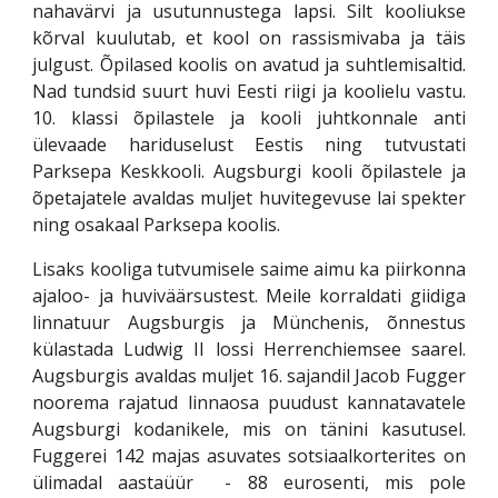
nahavärvi ja usutunnustega lapsi. Silt kooliukse
kõrval kuulutab, et kool on rassismivaba ja täis
julgust. Õpilased koolis on avatud ja suhtlemisaltid.
Nad tundsid suurt huvi Eesti riigi ja koolielu vastu.
10. klassi õpilastele ja kooli juhtkonnale anti
ülevaade hariduselust Eestis ning tutvustati
Parksepa Keskkooli. Augsburgi kooli õpilastele ja
õpetajatele avaldas muljet huvitegevuse lai spekter
ning osakaal Parksepa koolis.
Lisaks kooliga tutvumisele saime aimu ka piirkonna
ajaloo- ja huviväärsustest. Meile korraldati giidiga
linnatuur Augsburgis ja Münchenis, õnnestus
külastada Ludwig II lossi Herrenchiemsee saarel.
Augsburgis avaldas muljet 16. sajandil Jacob Fugger
noorema rajatud linnaosa puudust kannatavatele
Augsburgi kodanikele, mis on tänini kasutusel.
Fuggerei 142 majas asuvates sotsiaalkorterites on
ülimadal aastaüür - 88 eurosenti, mis pole