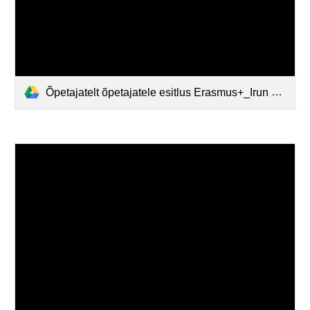
Õpetajatelt õpetajatele esitlus Erasmus+_Irun õpilastega.pdf