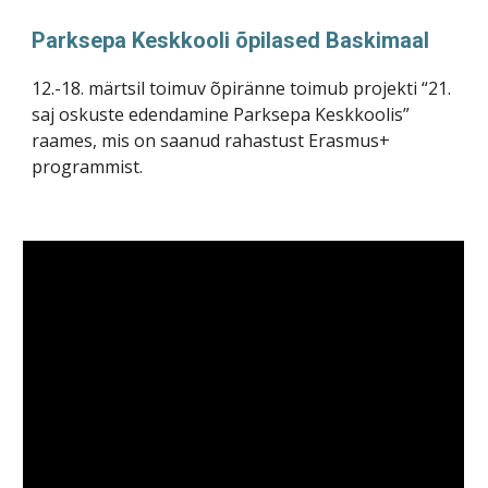
Parksepa Keskkooli õpilased Baskimaal
12.-18. märtsil toimuv õpiränne toimub projekti “21.
saj oskuste edendamine Parksepa Keskkoolis”
raames, mis on saanud rahastust Erasmus+
programmist.