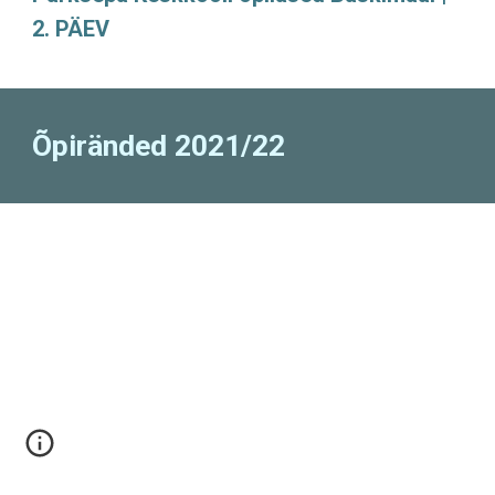
2
. PÄEV
Õpiränded 202
1
/2
2