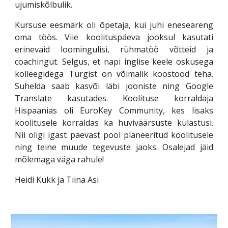
ujumiskõlbulik.
Kursuse eesmärk oli õpetaja, kui juhi eneseareng
oma töös. Viie koolituspäeva jooksul kasutati
erinevaid loomingulisi, rühmatöö võtteid ja
coachingut. Selgus, et napi inglise keele oskusega
kolleegidega Türgist on võimalik koostööd teha.
Suhelda saab kasvõi läbi jooniste ning Google
Translate kasutades. Koolituse korraldaja
Hispaanias oli EuroKey Community, kes lisaks
koolitusele korraldas ka huviväärsuste külastusi.
Nii oligi igast päevast pool planeeritud koolitusele
ning teine muude tegevuste jaoks. Osalejad jäid
mõlemaga väga rahule!
Heidi Kukk ja Tiina Asi