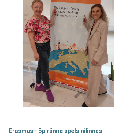
Erasmus+ õpiränne apelsinilinnas