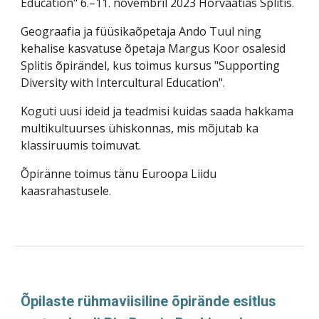
Education" 6.–11. novembril 2023 Horvaatias Splitis.
Geograafia ja füüsikaõpetaja Ando Tuul ning
kehalise kasvatuse õpetaja Margus Koor osalesid
Splitis õpirändel, kus toimus kursus "Supporting
Diversity with Intercultural Education".
Koguti uusi ideid ja teadmisi kuidas saada hakkama
multikultuurses ühiskonnas, mis mõjutab ka
klassiruumis toimuvat.
Õpiränne toimus tänu Euroopa Liidu
kaasrahastusele.
Õpilaste rühmaviisiline õpirände esitlus