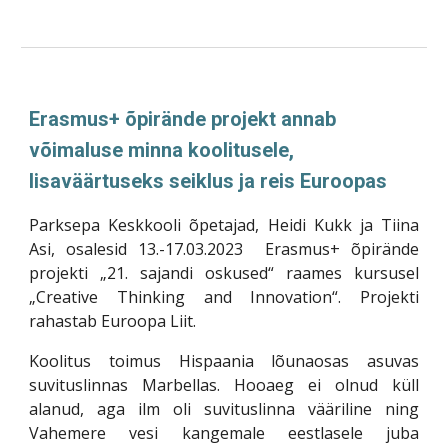
Erasmus+ õpirände projekt annab
võimaluse minna koolitusele,
lisaväärtuseks seiklus ja reis Euroopas
Parksepa Keskkooli õpetajad, Heidi Kukk ja Tiina
Asi, osalesid 13.-17.03.2023 Erasmus+ õpirände
projekti „21. sajandi oskused“ raames kursusel
„Creative Thinking and Innovation“. Projekti
rahastab Euroopa Liit.
Koolitus toimus Hispaania lõunaosas asuvas
suvituslinnas Marbellas. Hooaeg ei olnud küll
alanud, aga ilm oli suvituslinna vääriline ning
Vahemere vesi kangemale eestlasele juba