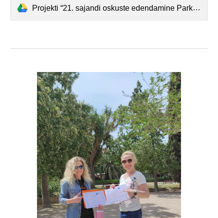
Projekti “21. sajandi oskuste edendamine Parksepa Keskkoolis” õpirännete ja töövarjutamise esitlused Parksepa kooliperele.pdf