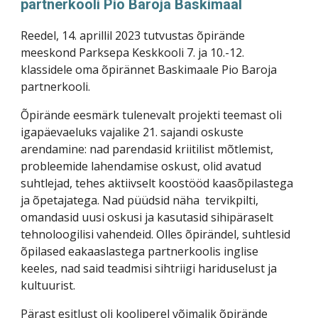
partnerkooli Pio Baroja Baskimaal
Reedel, 14. aprillil 2023 tutvustas õpirände
meeskond Parksepa Keskkooli 7. ja 10.-12.
klassidele oma õpirännet Baskimaale Pio Baroja
partnerkooli.
Õpirände eesmärk tulenevalt projekti teemast oli
igapäevaeluks vajalike 21. sajandi oskuste
arendamine: nad parendasid kriitilist mõtlemist,
probleemide lahendamise oskust, olid avatud
suhtlejad, tehes aktiivselt koostööd kaasõpilastega
ja õpetajatega. Nad püüdsid näha tervikpilti,
omandasid uusi oskusi ja kasutasid sihipäraselt
tehnoloogilisi vahendeid. Olles õpirändel, suhtlesid
õpilased eakaaslastega partnerkoolis inglise
keeles, nad said teadmisi sihtriigi hariduselust ja
kultuurist.
Pärast esitlust oli kooliperel võimalik õpirände