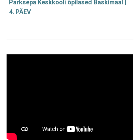
Parksepa Keskkooli õpilased Baskimaal |
4. PÄEV