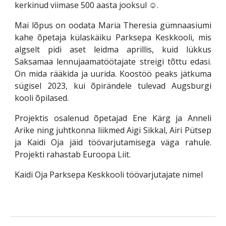
kerkinud viimase 500 aasta jooksul ☺.
Mai lõpus on oodata Maria Theresia gümnaasiumi
kahe õpetaja külaskäiku Parksepa Keskkooli, mis
algselt pidi aset leidma aprillis, kuid lükkus
Saksamaa lennujaamatöötajate streigi tõttu edasi.
On mida rääkida ja uurida. Koostöö peaks jätkuma
sügisel 2023, kui õpirändele tulevad Augsburgi
kooli õpilased.
Projektis osalenud õpetajad Ene Kärg ja Anneli
Arike ning juhtkonna liikmed Aigi Sikkal, Airi Pütsep
ja Kaidi Oja jäid töövarjutamisega väga rahule.
Projekti rahastab Euroopa Liit.
Kaidi Oja Parksepa Keskkooli töövarjutajate nimel