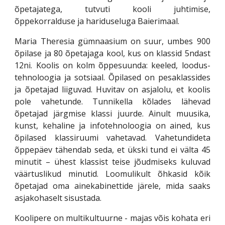
õpetajatega, tutvuti kooli juhtimise,
õppekorralduse ja hariduseluga Baierimaal.
Maria Theresia gümnaasium on suur, umbes 900
õpilase ja 80 õpetajaga kool, kus on klassid 5ndast
12ni. Koolis on kolm õppesuunda: keeled, loodus-
tehnoloogia ja sotsiaal. Õpilased on pesaklassides
ja õpetajad liiguvad. Huvitav on asjalolu, et koolis
pole vahetunde. Tunnikella kõlades lähevad
õpetajad järgmise klassi juurde. Ainult muusika,
kunst, kehaline ja infotehnoloogia on ained, kus
õpilased klassiruumi vahetavad. Vahetundideta
õppepäev tähendab seda, et ükski tund ei välta 45
minutit – ühest klassist teise jõudmiseks kuluvad
väärtuslikud minutid. Loomulikult õhkasid kõik
õpetajad oma ainekabinettide järele, mida saaks
asjakohaselt sisustada.
Koolipere on multikultuurne - majas võis kohata eri