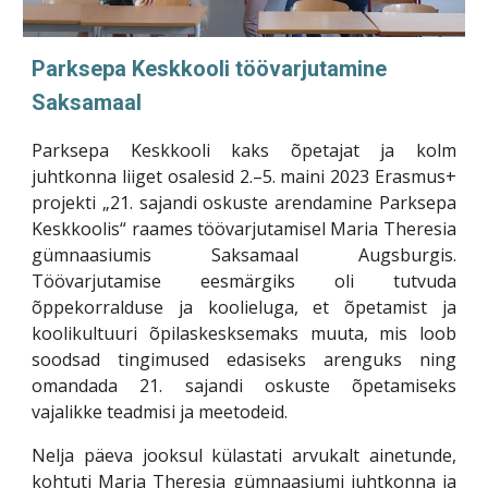
Parksepa Keskkooli töövarjutamine
Saksamaal
Parksepa Keskkooli kaks õpetajat ja kolm
juhtkonna liiget osalesid 2.–5. maini 2023 Erasmus+
projekti „21. sajandi oskuste arendamine Parksepa
Keskkoolis“ raames töövarjutamisel Maria Theresia
gümnaasiumis Saksamaal Augsburgis.
Töövarjutamise eesmärgiks oli tutvuda
õppekorralduse ja koolieluga, et õpetamist ja
koolikultuuri õpilaskesksemaks muuta, mis loob
soodsad tingimused edasiseks arenguks ning
omandada 21. sajandi oskuste õpetamiseks
vajalikke teadmisi ja meetodeid.
Nelja päeva jooksul külastati arvukalt ainetunde,
kohtuti Maria Theresia gümnaasiumi juhtkonna ja