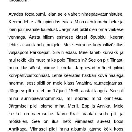
fotoalbumi.
Avades fotoalbumi, leian selle vahelt nimepäevatunnistuse.
Keeran lehte. Jõulupidu lasteaias. Mina olen lumehelbeke ja
loen jõuluvanale luuletust. Järgmisel pildil olen oma väikese
vennaga. Aasta hiljem esimese klassi lõpupidu. Keeran
lehte ja suu läheb muigele. Meie esimene korvpallivõistlus
väljaspool Parksepat. Sirvin edasi. Meel läheb kurvaks ja
mul tekib küsimus: miks pole Tiinat siin? See on pilt Tiinast,
minu klassiõest, viimast korda. Järgnevad mõned pildid
korvpallivõistkonnast. Lehte keerates hakkan kõva häälega
naerma, sest pildil on meie klass Vaabina raudteejaamas.
Järgnev pilt on tehtud 17.juulil 1996. aastal laagris. See oli
minu sünnipäevahommikul, mil sõbrad mind õnnitlesid.
Järgmisel pildil oleme mina, Merili, Epp ja Annika. Meie
keskel on naerusuine Tarvo Krall. Vaatan seda pilti ja
mõtisklen. See on ilus hetk viimasest suvest koos
Annikaga. Viimasel pildil minu albumis jätame kõik koos