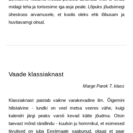
midagi teha ja torisesime iga asja peale. Lõpuks jõudsimegi
üheskoos arvamusele, et koolis oleks ehk lõbusam ja
huvitavamgi olnud.
Vaade klassiaknast
Marge Parek 7. klass
Klassiaknast paistab vaikne varakevadine ilm. Õigemini
hilistalvine - lundki on veel metsa veeres vähe, kuigi
kalendri järgi peaks varsti kevad kätte jõudma. Otsin
taevast mõnd rändlindu - kuulsin ju hommikul, et esimesed
tiivulised on juba Eestimaale saabunud, olgugi et paar