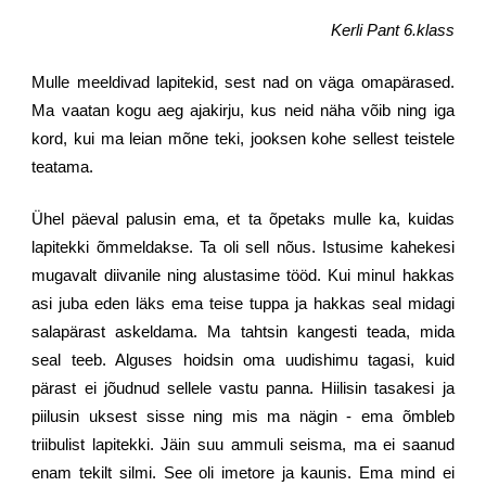
Kerli Pant 6.klass
Mulle meeldivad lapitekid, sest nad on väga omapärased.
Ma vaatan kogu aeg ajakirju, kus neid näha võib ning iga
kord, kui ma leian mõne teki, jooksen kohe sellest teistele
teatama.
Ühel päeval palusin ema, et ta õpetaks mulle ka, kuidas
lapitekki õmmeldakse. Ta oli sell nõus. Istusime kahekesi
mugavalt diivanile ning alustasime tööd. Kui minul hakkas
asi juba eden läks ema teise tuppa ja hakkas seal midagi
salapärast askeldama. Ma tahtsin kangesti teada, mida
seal teeb. Alguses hoidsin oma uudishimu tagasi, kuid
pärast ei jõudnud sellele vastu panna. Hiilisin tasakesi ja
piilusin uksest sisse ning mis ma nägin - ema õmbleb
triibulist lapitekki. Jäin suu ammuli seisma, ma ei saanud
enam tekilt silmi. See oli imetore ja kaunis. Ema mind ei