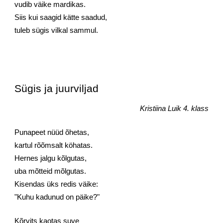
vudib väike mardikas.
Siis kui saagid kätte saadud,
tuleb sügis vilkal sammul.
Sügis ja juurviljad
Kristiina Luik 4. klass
Punapeet nüüd õhetas,
kartul rõõmsalt köhatas.
Hernes jalgu kõlgutas,
uba mõtteid mõlgutas.
Kisendas üks redis väike:
"Kuhu kadunud on päike?"
Kõrvits kaotas suve