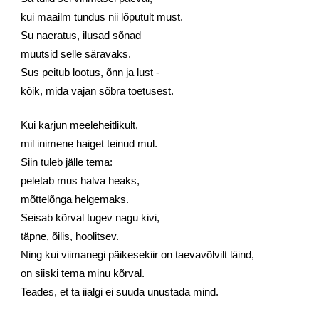
kui maailm tundus nii lõputult must. 
Su naeratus, ilusad sõnad 
muutsid selle säravaks. 
Sus peitub lootus, õnn ja lust - 
kõik, mida vajan sõbra toetusest.
Kui karjun meeleheitlikult, 
mil inimene haiget teinud mul. 
Siin tuleb jälle tema: 
peletab mus halva heaks, 
mõttelõnga helgemaks. 
Seisab kõrval tugev nagu kivi, 
täpne, õilis, hoolitsev. 
Ning kui viimanegi päikesekiir on taevavõlvilt läind, 
on siiski tema minu kõrval. 
Teades, et ta iialgi ei suuda unustada mind.