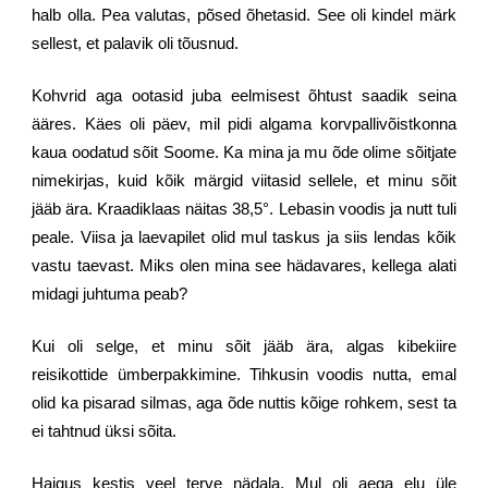
halb olla. Pea valutas, põsed õhetasid. See oli kindel märk
sellest, et palavik oli tõusnud.
Kohvrid aga ootasid juba eelmisest õhtust saadik seina
ääres. Käes oli päev, mil pidi algama korvpallivõistkonna
kaua oodatud sõit Soome. Ka mina ja mu õde olime sõitjate
nimekirjas, kuid kõik märgid viitasid sellele, et minu sõit
jääb ära. Kraadiklaas näitas 38,5°. Lebasin voodis ja nutt tuli
peale. Viisa ja laevapilet olid mul taskus ja siis lendas kõik
vastu taevast. Miks olen mina see hädavares, kellega alati
midagi juhtuma peab?
Kui oli selge, et minu sõit jääb ära, algas kibekiire
reisikottide ümberpakkimine. Tihkusin voodis nutta, emal
olid ka pisarad silmas, aga õde nuttis kõige rohkem, sest ta
ei tahtnud üksi sõita.
Haigus kestis veel terve nädala. Mul oli aega elu üle