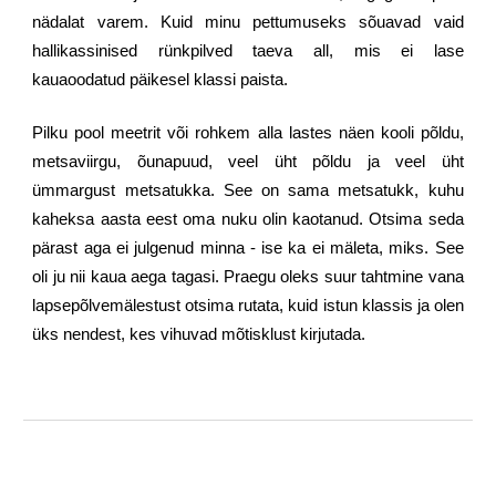
nädalat varem. Kuid minu pettumuseks sõuavad vaid
hallikassinised rünkpilved taeva all, mis ei lase
kauaoodatud päikesel klassi paista.
Pilku pool meetrit või rohkem alla lastes näen kooli põldu,
metsaviirgu, õunapuud, veel üht põldu ja veel üht
ümmargust metsatukka. See on sama metsatukk, kuhu
kaheksa aasta eest oma nuku olin kaotanud. Otsima seda
pärast aga ei julgenud minna - ise ka ei mäleta, miks. See
oli ju nii kaua aega tagasi. Praegu oleks suur tahtmine vana
lapsepõlvemälestust otsima rutata, kuid istun klassis ja olen
üks nendest, kes vihuvad mõtisklust kirjutada.