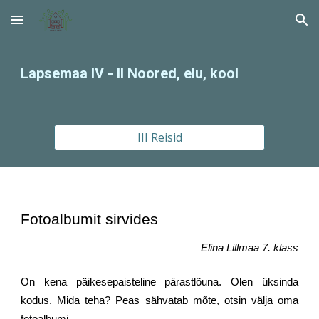
Skip to main content
Skip to navigation
Lapsemaa IV - II Noored, elu, kool
III Reisid
Fotoalbumit sirvides
Elina Lillmaa 7. klass
On kena päikesepaisteline pärastlõuna. Olen üksinda
kodus. Mida teha? Peas sähvatab mõte, otsin välja oma