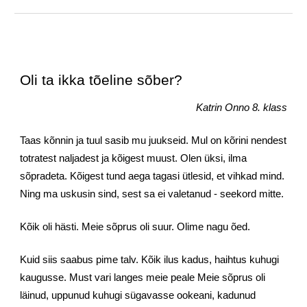
Oli ta ikka tõeline sõber?
Katrin Onno 8. klass
Taas kõnnin ja tuul sasib mu juukseid. Mul on kõrini nendest 
totratest naljadest ja kõigest muust. Olen üksi, ilma 
sõpradeta. Kõigest tund aega tagasi ütlesid, et vihkad mind. 
Ning ma uskusin sind, sest sa ei valetanud - seekord mitte.
Kõik oli hästi. Meie sõprus oli suur. Olime nagu õed.
Kuid siis saabus pime talv. Kõik ilus kadus, haihtus kuhugi 
kaugusse. Must vari langes meie peale Meie sõprus oli 
läinud, uppunud kuhugi sügavasse ookeani, kadunud 