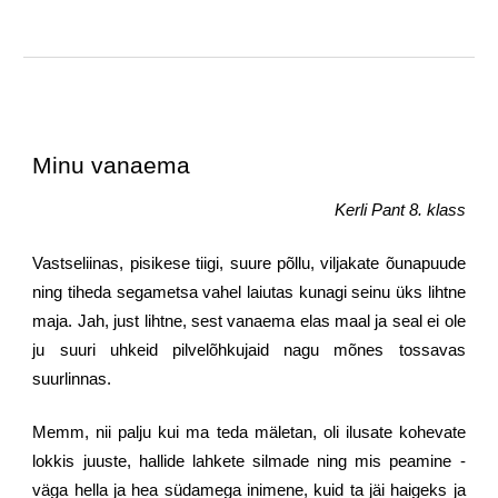
Minu vanaema
Kerli Pant 8. klass
Vastseliinas, pisikese tiigi, suure põllu, viljakate õunapuude
ning tiheda segametsa vahel laiutas kunagi seinu üks lihtne
maja. Jah, just lihtne, sest vanaema elas maal ja seal ei ole
ju suuri uhkeid pilvelõhkujaid nagu mõnes tossavas
suurlinnas.
Memm, nii palju kui ma teda mäletan, oli ilusate kohevate
lokkis juuste, hallide lahkete silmade ning mis peamine -
väga hella ja hea südamega inimene, kuid ta jäi haigeks ja