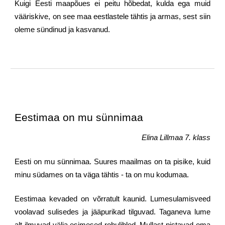
Kuigi Eesti maapõues ei peitu hõbedat, kulda ega muid
vääriskive, on see maa eestlastele tähtis ja armas, sest siin
oleme sündinud ja kasvanud.
Eestimaa on mu sünnimaa
Elina Lillmaa 7. klass
Eesti on mu sünnimaa. Suures maailmas on ta pisike, kuid
minu südames on ta väga tähtis - ta on mu kodumaa.
Eestimaa kevaded on võrratult kaunid. Lumesulamisveed
voolavad sulisedes ja jääpurikad tilguvad. Taganeva lume