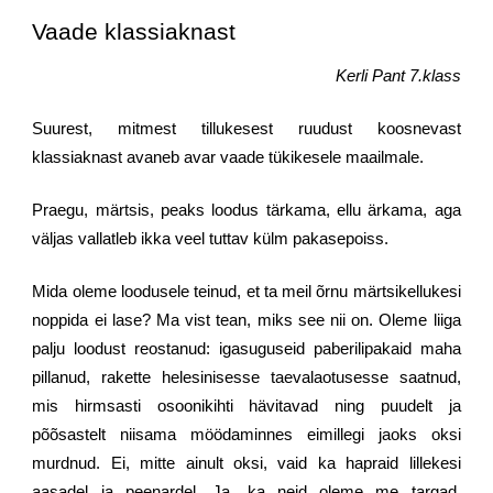
Vaade klassiaknast
Kerli Pant 7.klass
Suurest, mitmest tillukesest ruudust koosnevast
klassiaknast avaneb avar vaade tükikesele maailmale.
Praegu, märtsis, peaks loodus tärkama, ellu ärkama, aga
väljas vallatleb ikka veel tuttav külm pakasepoiss.
Mida oleme loodusele teinud, et ta meil õrnu märtsikellukesi
noppida ei lase? Ma vist tean, miks see nii on. Oleme liiga
palju loodust reostanud: igasuguseid paberilipakaid maha
pillanud, rakette helesinisesse taevalaotusesse saatnud,
mis hirmsasti osoonikihti hävitavad ning puudelt ja
põõsastelt niisama möödaminnes eimillegi jaoks oksi
murdnud. Ei, mitte ainult oksi, vaid ka hapraid lillekesi
aasadel ja peenardel. Ja, ka neid oleme me targad,