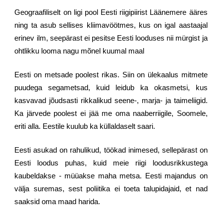
Geograafiliselt on ligi pool Eesti riigipiirist Läänemere ääres
ning ta asub sellises kliimavöötmes, kus on igal aastaajal
erinev ilm, seepärast ei pesitse Eesti looduses nii mürgist ja
ohtlikku looma nagu mõnel kuumal maal
Eesti on metsade poolest rikas. Siin on ülekaalus mitmete
puudega segametsad, kuid leidub ka okasmetsi, kus
kasvavad jõudsasti rikkalikud seene-, marja- ja taimeliigid.
Ka järvede poolest ei jää me oma naaberriigile, Soomele,
eriti alla. Eestile kuulub ka küllaldaselt saari.
Eesti asukad on rahulikud, töökad inimesed, sellepärast on
Eesti loodus puhas, kuid meie riigi loodusrikkustega
kaubeldakse - müüakse maha metsa. Eesti majandus on
välja suremas, sest poliitika ei toeta talupidajaid, et nad
saaksid oma maad harida.