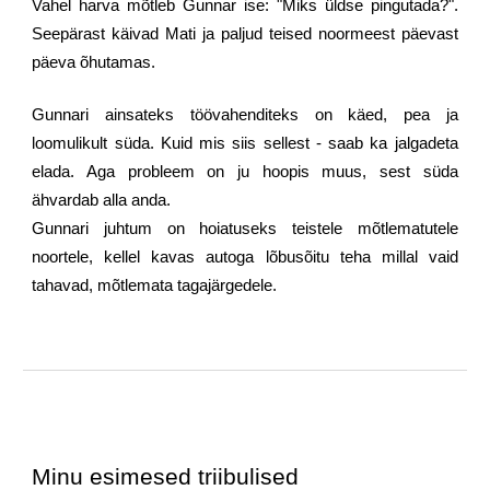
Vahel harva mõtleb Gunnar ise: "Miks üldse pingutada?".
Seepärast käivad Mati ja paljud teised noormeest päevast
päeva õhutamas.
Gunnari ainsateks töövahenditeks on käed, pea ja
loomulikult süda. Kuid mis siis sellest - saab ka jalgadeta
elada. Aga probleem on ju hoopis muus, sest süda
ähvardab alla anda.
Gunnari juhtum on hoiatuseks teistele mõtlematutele
noortele, kellel kavas autoga lõbusõitu teha millal vaid
tahavad, mõtlemata tagajärgedele.
Minu esimesed triibulised