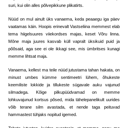
suri, kui olin alles põlvepikkune plikatirts.
Nüüd on mul ainult üks vanaema, keda peaaegu iga päev
vaatamas käin. Hoopis erinevalt Vastseliina memmest elab
tema hiigelsuures viiekordses majas, keset Võru linna.
Mõne maja juures kasvab küll vapralt üksikuid puid ja
põõsaid, aga see ei ole ikkagi see, mis ümbritses kunagi
memme lihtsat maja.
Vanaema, kellest ma teile nüüd jutustama tahan hakata, on
minust umbes kümme sentimeetri lühem, õhukeste
keemiliste lokkide ja tillukeste sügavale auku vajunud
silmadega. Kõige pilkupüüdvamad on memme
lohkuvajunud kortsus põsed, mida tähelepanelikult uurides
võib terane silm avastada, et nende taga peituvad
hammastest tühjaks nopitud igemed.