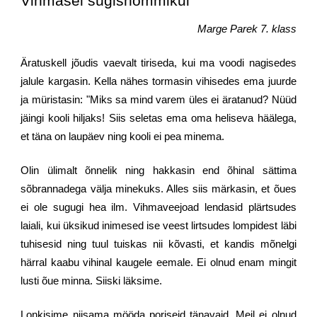
Vihmasel sügishommikul
Marge Parek 7. klass
Äratuskell jõudis vaevalt tiriseda, kui ma voodi nagisedes
jalule kargasin. Kella nähes tormasin vihisedes ema juurde
ja müristasin: "Miks sa mind varem üles ei äratanud? Nüüd
jäingi kooli hiljaks! Siis seletas ema oma heliseva häälega,
et täna on laupäev ning kooli ei pea minema.
Olin ülimalt õnnelik ning hakkasin end õhinal sättima
sõbrannadega välja minekuks. Alles siis märkasin, et õues
ei ole sugugi hea ilm. Vihmaveejoad lendasid plärtsudes
laiali, kui üksikud inimesed ise veest lirtsudes lompidest läbi
tuhisesid ning tuul tuiskas nii kõvasti, et kandis mõnelgi
härral kaabu vihinal kaugele eemale. Ei olnud enam mingit
lusti õue minna. Siiski läksime.
Lonkisime niisama mööda poriseid tänavaid. Meil ei olnud