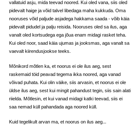
vallatuid asju, mida teevad noored. Kui oled vana, siis oled 
pidevalt haige ja võid talvel libedaga maha kukkuda. Oma 
nooruses võid paljude asjadega hakkama saada - võib käia 
pidevalt pidudel ja palju reisida. Nooruses oled sa ilus, aga 
vanalt oled kortsudega ega jõua enam midagi rasket teha. 
Kui oled noor, saad käia ujumas ja jooksmas, aga vanalt sa 
vaevalt kiirendusjookse teeks.
Mõnikord mõtlen ka, et noorus ei ole ilus aeg, sest 
raskemaid töid peavad tegema ikka noored, aga vanad 
võivad puhata. Kui olin väike, siis arvasin, et noorus ei ole 
üldse ilus aeg, sest kui mingit pahandust tegin, siis sain alati 
riielda. Mõtlesin, et kui vanad midagi katki teevad, siis ei 
saa nemad küll pahandada aga noored küll.
Kuid tegelikult arvan ma, et noorus on ilus aeg...