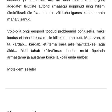
ägedate” leiutiste autorid ilmaaegu noppinud ning hiljem
ükskõikselt üle õla autoteele või kuhu iganes kahetsemata
maha visanud.
Võib-olla ongi eespool toodud probleemid põhjuseks, miks
loodus ei taha kinkida meile killukest oma ilust. Ma arvan, et
ta kardab... kardab, et tema sära jälle hävitatakse, aga
äkki... äkki tahab kõikvõimas loodus meid õpetada
armastama ja austama kõike ja kõiki enda ümber.
Mõtelgem sellele!