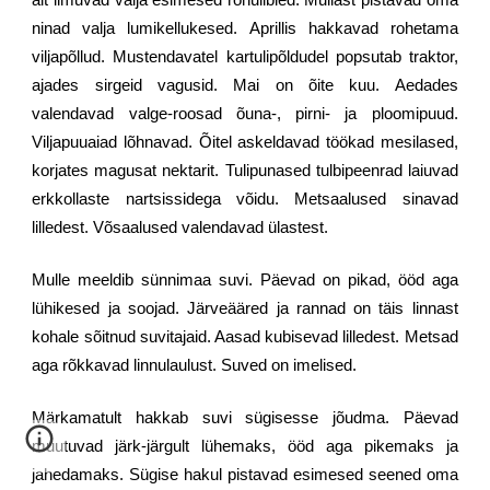
alt ilmuvad välja esimesed rohulibled. Mullast pistavad oma
ninad valja lumikellukesed. Aprillis hakkavad rohetama
viljapõllud. Mustendavatel kartulipõldudel popsutab traktor,
ajades sirgeid vagusid. Mai on õite kuu. Aedades
valendavad valge-roosad õuna-, pirni- ja ploomipuud.
Viljapuuaiad lõhnavad. Õitel askeldavad töökad mesilased,
korjates magusat nektarit. Tulipunased tulbipeenrad laiuvad
erkkollaste nartsissidega võidu. Metsaalused sinavad
lilledest. Võsaalused valendavad ülastest.
Mulle meeldib sünnimaa suvi. Päevad on pikad, ööd aga
lühikesed ja soojad. Järveääred ja rannad on täis linnast
kohale sõitnud suvitajaid. Aasad kubisevad lilledest. Metsad
aga rõkkavad linnulaulust. Suved on imelised.
Märkamatult hakkab suvi sügisesse jõudma. Päevad
muutuvad järk-järgult lühemaks, ööd aga pikemaks ja
jahedamaks. Sügise hakul pistavad esimesed seened oma