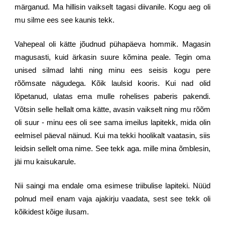
märganud. Ma hillisin vaikselt tagasi diivanile. Kogu aeg oli
mu silme ees see kaunis tekk.
Vahepeal oli kätte jõudnud pühapäeva hommik. Magasin
magusasti, kuid ärkasin suure kõmina peale. Tegin oma
unised silmad lahti ning minu ees seisis kogu pere
rõõmsate nägudega. Kõik laulsid kooris. Kui nad olid
lõpetanud, ulatas ema mulle rohelises paberis pakendi.
Võtsin selle hellalt oma kätte, avasin vaikselt ning mu rõõm
oli suur - minu ees oli see sama imeilus lapitekk, mida olin
eelmisel päeval näinud. Kui ma tekki hoolikalt vaatasin, siis
leidsin sellelt oma nime. See tekk aga. mille mina õmblesin,
jäi mu kaisukarule.
Nii saingi ma endale oma esimese triibulise lapiteki. Nüüd
polnud meil enam vaja ajakirju vaadata, sest see tekk oli
kõikidest kõige ilusam.