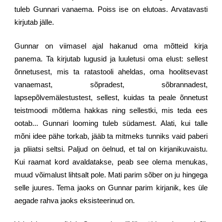
tuleb Gunnari vanaema. Poiss ise on elutoas. Arvatavasti
kirjutab jälle.
Gunnar on viimasel ajal hakanud oma mõtteid kirja
panema. Ta kirjutab lugusid ja luuletusi oma elust: sellest
õnnetusest, mis ta ratastooli aheldas, oma hoolitsevast
vanaemast, sõpradest, sõbrannadest,
lapsepõlvemälestustest, sellest, kuidas ta peale õnnetust
teistmoodi mõtlema hakkas ning sellestki, mis teda ees
ootab... Gunnari looming tuleb südamest. Alati, kui talle
mõni idee pähe torkab, jääb ta mitmeks tunniks vaid paberi
ja pliiatsi seltsi. Paljud on öelnud, et tal on kirjanikuvaistu.
Kui raamat kord avaldatakse, peab see olema menukas,
muud võimalust lihtsalt pole. Mati parim sõber on ju hingega
selle juures. Tema jaoks on Gunnar parim kirjanik, kes üle
aegade rahva jaoks eksisteerinud on.