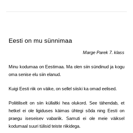
Eesti on mu sünnimaa
Marge Parek 7. klass
Minu kodumaa on Eestimaa. Ma olen siin sündinud ja kogu
oma senise elu siin elanud.
Kuigi Eesti riik on väike, on sellel siiski ka omad eelised.
Poliitiliselt on siin küllaltki hea olukord. See tähendab, et
hetkel ei ole ligiduses käimas ühtegi sõda ning Eesti on
praegu iseseisev vabariik. Samuti ei ole meie väiksel
kodumaal suuri tülisid teiste riikidega.