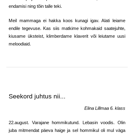
endamisi ning tõin talle teki.
Meil mammaga ei hakka koos kunagi igav. Alati leiame
endile tegevuse. Kas siis matkime kohmakaid saatejuhte,
kiusame üksteist, klimberdame klaverit või leiutame uusi
meloodiaid.
Seekord juhtus nii...
Elina Lillmaa 6. klass
22.august. Varajane hommikutund. Lebasin voodis. Olin
juba mitmendat päeva haige ja sel hommikul oli mul väga