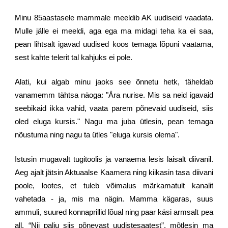
Minu 85aastasele mammale meeldib AK uudiseid vaadata.
Mulle jälle ei meeldi, aga ega ma midagi teha ka ei saa,
pean lihtsalt igavad uudised koos temaga lõpuni vaatama,
sest kahte telerit tal kahjuks ei pole.
Alati, kui algab minu jaoks see õnnetu hetk, täheldab
vanamemm tähtsa näoga: "Ära nurise. Mis sa neid igavaid
seebikaid ikka vahid, vaata parem põnevaid uudiseid, siis
oled eluga kursis." Nagu ma juba ütlesin, pean temaga
nõustuma ning nagu ta ütles "eluga kursis olema".
Istusin mugavalt tugitoolis ja vanaema lesis laisalt diivanil.
Aeg ajalt jätsin Aktuaalse Kaamera ning kiikasin tasa diivani
poole, lootes, et tuleb võimalus märkamatult kanalit
vahetada - ja, mis ma nägin. Mamma kägaras, suus
ammuli, suured konnaprillid lõual ning paar käsi armsalt pea
all. “Nii palju siis põnevast uudistesaatest”, mõtlesin ma