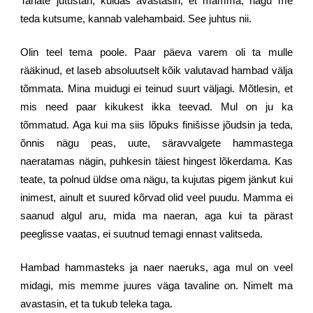
Tahate jutustan, kuidas avastasin, et mamma, nagu me
teda kutsume, kannab valehambaid. See juhtus nii.
Olin teel tema poole. Paar päeva varem oli ta mulle
rääkinud, et laseb absoluutselt kõik valutavad hambad välja
tõmmata. Mina muidugi ei teinud suurt väljagi. Mõtlesin, et
mis need paar kikukest ikka teevad. Mul on ju ka
tõmmatud. Aga kui ma siis lõpuks finišisse jõudsin ja teda,
õnnis nägu peas, uute, säravvalgete hammastega
naeratamas nägin, puhkesin täiest hingest lõkerdama. Kas
teate, ta polnud üldse oma nägu, ta kujutas pigem jänkut kui
inimest, ainult et suured kõrvad olid veel puudu. Mamma ei
saanud algul aru, mida ma naeran, aga kui ta pärast
peeglisse vaatas, ei suutnud temagi ennast valitseda.
Hambad hammasteks ja naer naeruks, aga mul on veel
midagi, mis memme juures väga tavaline on. Nimelt ma
avastasin, et ta tukub teleka taga.