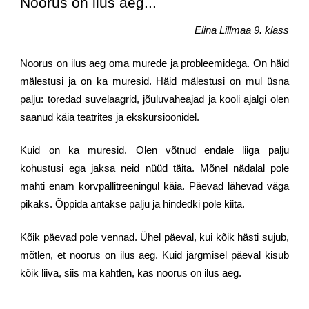
Noorus on ilus aeg...
Elina Lillmaa 9. klass
Noorus on ilus aeg oma murede ja probleemidega. On häid
mälestusi ja on ka muresid. Häid mälestusi on mul üsna
palju: toredad suvelaagrid, jõuluvaheajad ja kooli ajalgi olen
saanud käia teatrites ja ekskursioonidel.
Kuid on ka muresid. Olen võtnud endale liiga palju
kohustusi ega jaksa neid nüüd täita. Mõnel nädalal pole
mahti enam korvpallitreeningul käia. Päevad lähevad väga
pikaks. Õppida antakse palju ja hindedki pole kiita.
Kõik päevad pole vennad. Ühel päeval, kui kõik hästi sujub,
mõtlen, et noorus on ilus aeg. Kuid järgmisel päeval kisub
kõik liiva, siis ma kahtlen, kas noorus on ilus aeg.