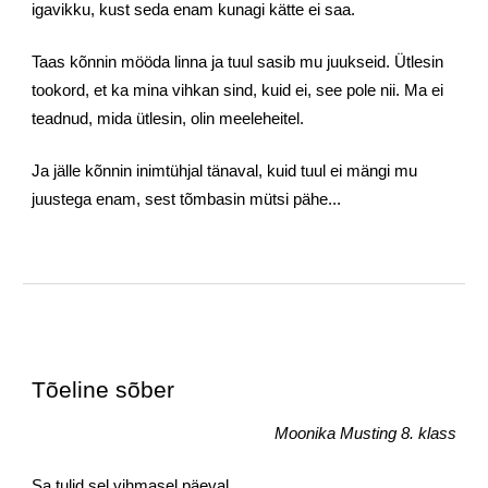
igavikku, kust seda enam kunagi kätte ei saa.
Taas kõnnin mööda linna ja tuul sasib mu juukseid. Ütlesin 
tookord, et ka mina vihkan sind, kuid ei, see pole nii. Ma ei 
teadnud, mida ütlesin, olin meeleheitel.
Ja jälle kõnnin inimtühjal tänaval, kuid tuul ei mängi mu 
juustega enam, sest tõmbasin mütsi pähe...
Tõeline sõber
Moonika Musting 8. klass
Sa tulid sel vihmasel päeval, 