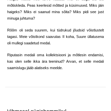
mõtiskleda. Peas keerlesid mõtted ja küsimused. Miks jäin
haigeks? Miks ei saanud mina sõita? Miks pidi see just
minuga juhtuma?
Rõõm oli seda suurem, kui tüdrukud jõudsid võistlustelt
tagasi. Meie võistkond saavutas II koha, Suure üllatusena
oli mullegi saadetud medal.
Riputasin medali oma kollektsiooni ja mõtlesin endamisi,
kas olen selle ikka ära teeninud? Arvan, et selle medali
saamislugu jääb alatiseks meelde.