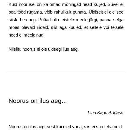
Kuid noorusel on ka omad mõningad head küljed. Suvel ei
pea tööd rügama, võib rahulikult puhata. Üldiselt ei ole see
siiski hea aeg. Püüad olla teistele meele järgi, panna selga
moes olevaid riideid, siis aga kuuled, et sellele või teisele
need ei meeldinud.
Niisiis, noorus ei ole üldsegi ilus aeg.
Noorus on ilus aeg...
Tiina Kägo 9. klass
Noorus on ilus aeg, sest kui oled vana, siis ei saa teha neid 