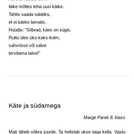
läike mõtles teha uusi käike.
Tahtis saada salatiks,
et ei tuleks lamatis.
Hüüdis: "Sõbrad, käes on sügis.
Ruttu üles üks-kaks-kolm,
sahvrisse või salve
tervitama talve!"
Käte ja südamega
Marge Parek 8. klass
Mati läheb sõbra juurde. Ta helistab ukse taga kella. Vastu